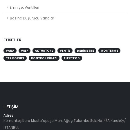
Emniyet Ventilleri
Basınç Düşürücü Vanalar
ETIKETLER
VANA
VALF
AKTÜATÖRL
VENTIL
DEBIMETRE
GÖSTERGE
TERMOKUPL
KONTROL CIHAZI
ELEKTROD
İLETIŞIM
Adres
Kemankeş Kara Mustafapaşa Mah. Ağaç Tulumba Sok. No: 4/A Karaköy/
İSTANBUL