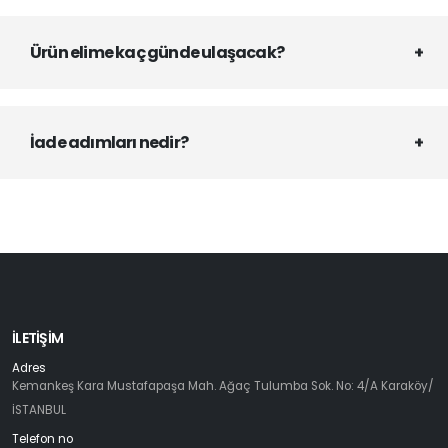
Ürün elime kaç günde ulaşacak?
İade adımları nedir?
İLETIŞIM
Adres
Kemankeş Kara Mustafapaşa Mah. Ağaç Tulumba Sok. No: 4/A Karaköy/
İSTANBUL
Telefon no